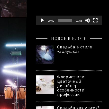
00:00
01:58
НОВОЕ В БЛОГЕ
Свадьба в стиле
«Золушка»
Флорист или
цветочный
дизайнер:
особенности
профессии
Свадьба как у всех?